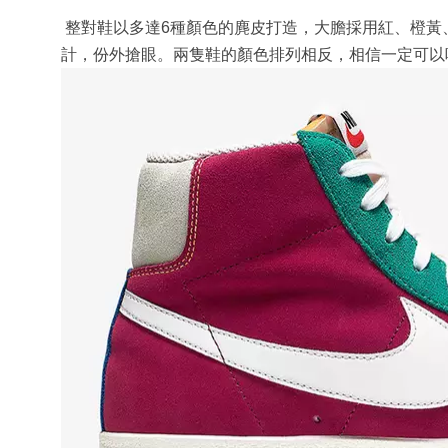
整對鞋以多達6種顏色的麂皮打造，大膽採用紅、橙黃、綠
計，份外搶眼。兩隻鞋的顏色排列相反，相信一定可以