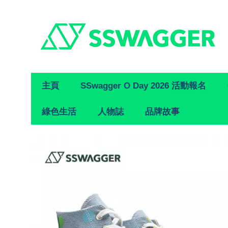
Primary
主頁
SSwagger O Day 2026 活動報名
Navigation
綠色生活
人物誌
品牌故事