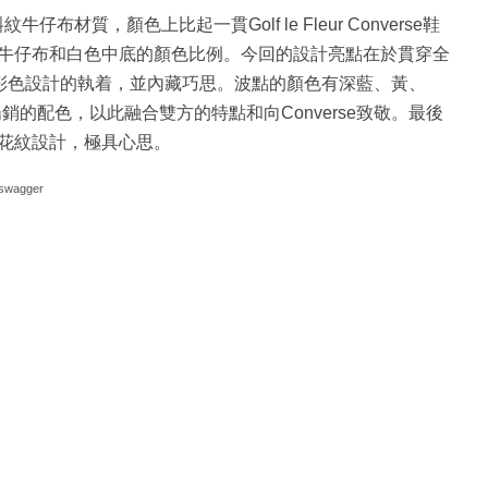
斜紋牛仔布材質，顏色上比起一貫Golf le Fleur Converse鞋
牛仔布和白色中底的顏色比例。今回的設計亮點在於貫穿全
Creator對彩色設計的執着，並內藏巧思。波點的顏色有深藍、黃、
暢銷的配色，以此融合雙方的特點和向Converse致敬。最後
花紋設計，極具心思。
swagger