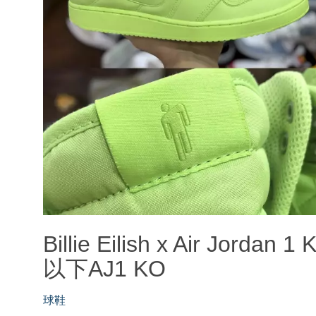
Billie Eilish x Air Jo
以下AJ1 KO
球鞋