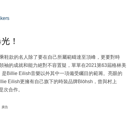
kers
KO曝光！
作推出聯乘鞋款的名人除了要在自己所屬範疇達至頂峰，更要對時
在音樂領袖的成就和能力絕對不容置疑，單單在2021第63屆格林美
llie Eilish音樂以外其中一項備受矚目的範籌。亮眼的
lie Eilish更擁有自己旗下的時裝品牌Blōhsh，曾與村上
了是次合作。
廣告