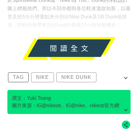
於Sportswear Dunk或「Nike by You」Dunk的球鞋設計
圖上標籤他們。所以今回亦都與各位鞋迷溫故知新，以最
普及的5大分辨重點來分別出Nike Dunk及SB Dunk低筒
版，同時亦都帶來2款Dunk的最後19小時抽籤機會！
TAG
NIKE
NIKE DUNK
SB DUNK
撰文：Yuki Tsang
圖片來源：IG@nikesb、IG@nike、nikesb官方網
站、Twitter@nikesb截圖、nike官方網站、