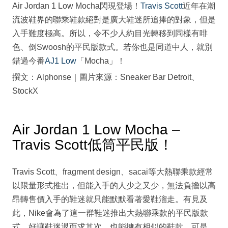
Air Jordan 1 Low Mocha閃現登場！
Travis Scott
近年在潮
流波鞋界的聯乘鞋款絕對是廣大鞋迷所追捧的對象，但是
入手難度極高。所以，令不少人約目光轉移到同樣有啡
色、倒Swoosh的平民版款式。若你也是同道中人，就別
錯過今番
AJ1 Low
「Mocha」！
撰文：Alphonse｜圖片來源：Sneaker Bar Detroit、
StockX
Air Jordan 1 Low Mocha –
Travis Scott低筒平民版！
Travis Scott、fragment design、sacai等大熱聯乘款經常
以限量形式推出，但能入手的人少之又少，無法負擔以高
昂轉售價入手的鞋迷就只能默默看著愛鞋溜走。有見及
此，Nike會為了這一群鞋迷推出大熱聯乘款的平民版款
式，好讓鞋迷退而求其次，也能擁有相似的鞋款。可是，