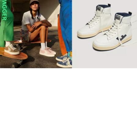
【環保波鞋】10個2022年最
值得投資品牌 Retro復古純
素波鞋必睇
球鞋