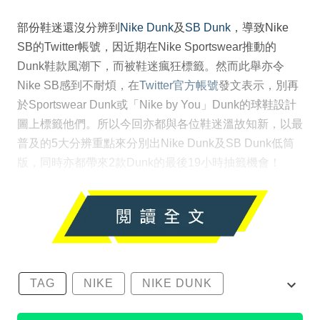
部份鞋迷還沒分辨到
Nike Dunk
及
SB Dunk
，導致Nike
SB的Twitter帳號，因近期在Nike Sportswear推動的
Dunk鞋款風潮下，而被鞋迷瘋狂標籤。然而此舉亦令
Nike SB感到不耐煩，在
Twitter官方帳號
發文表示，別再
於Sportswear Dunk或「Nike by You」Dunk的球鞋設計
圖上標籤他們。所以今回亦都與各位鞋迷溫故知新，以最
普及的5大分辨重點來分別出Nike Dunk及SB Dunk低筒
版，同時亦都帶來2款Dunk的最後19小時抽籤機會！
TAG
NIKE
NIKE DUNK
SB DUNK