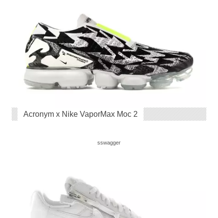
Acronym x Nike VaporMax Moc 2
sswagger