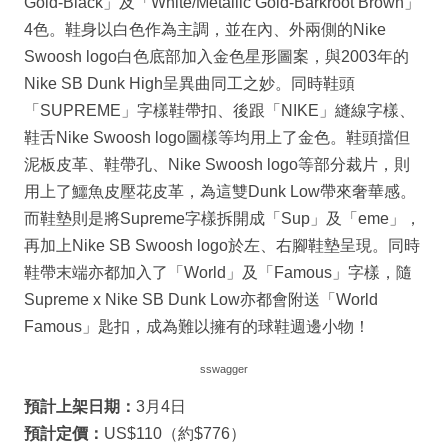
Gold-Black」及「White/Metallic Gold-Barkroot Brown」
4色。鞋身以白色作為主調，並在內、外兩側的Nike
Swoosh logo白色底部加入金色星形圖案，與2003年的
Nike SB Dunk High呈異曲同工之妙。同時鞋頭
「SUPREME」字樣鞋帶扣、後跟「NIKE」縫線字樣、
鞋舌Nike Swoosh logo圖樣等均用上了金色。鞋頭擋但
泥板皮革、鞋帶孔、Nike Swoosh logo等部分裁片，則
用上了鱷魚皮壓花皮革，為這雙Dunk Low帶來奢華感。
而鞋墊則是將Supreme字樣拆開成「Sup」及「eme」，
再加上Nike SB Swoosh logo於左、右腳鞋墊呈現。同時
鞋帶末端亦都加入了「World」及「Famous」字樣，隨
Supreme x Nike SB Dunk Low亦都會附送「World
Famous」匙扣，成為難以擁有的球鞋週邊小物！
sswagger
預計上架日期：
3月4日
預計定價：
US$110（約$776）