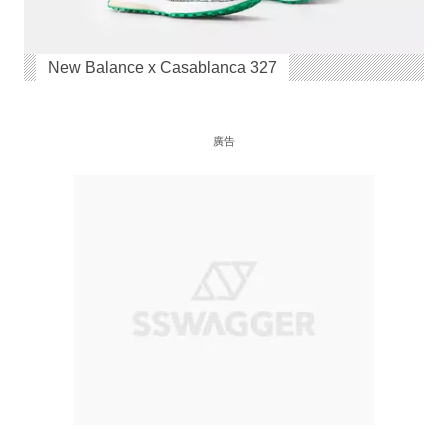
New Balance x Casablanca 327
廣告