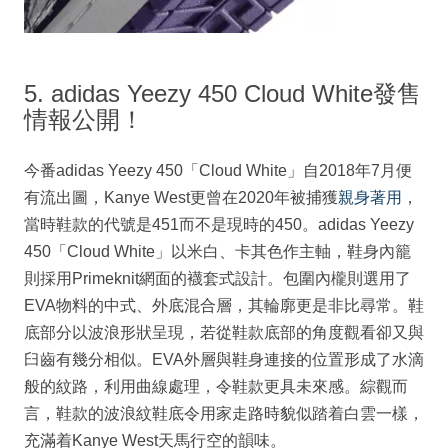
5. adidas Yeezy 450 Cloud White發售
情報公開！
今番adidas Yeezy 450「Cloud White」自2018年7月便
有流出圖，Kanye West更曾在2020年被捕獲
親身著用
，
當時鞋款的代號是451而不是現時的450。adidas Yeezy
450「Cloud White」以米白、卡其色作主軸，鞋身內籠
則採用Primeknit網面的襪套式設計。包圍內櫳則選用了
EVA物料的中式、外底混合層，其輪廓更是非比尋常。鞋
底部分以波浪形狀呈現，若從鞋款底部的角度觀看卻又與
臼齒有幾分相似。EVA外層與鞋身連接的位置形成了水滴
般的紋路，利用曲線處理，令鞋款更具未來感。綜觀而
言，鞋款的波浪紋鞋底令用家走路時貌似踏着白雲一樣，
充滿着Kanye West天馬行空的韻味。