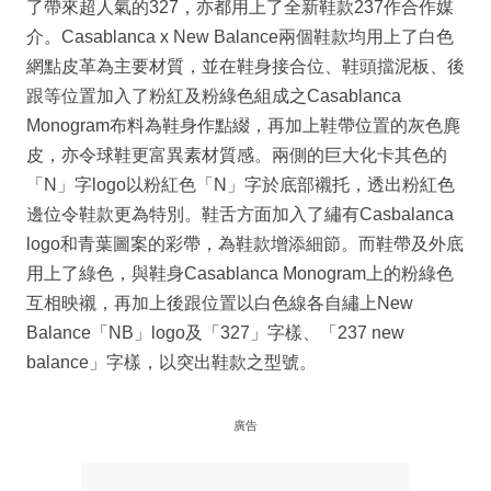
了帶來超人氣的327，亦都用上了全新鞋款237作合作媒
介。Casablanca x New Balance兩個鞋款均用上了白色
網點皮革為主要材質，並在鞋身接合位、鞋頭擋泥板、後
跟等位置加入了粉紅及粉綠色組成之Casablanca
Monogram布料為鞋身作點綴，再加上鞋帶位置的灰色麂
皮，亦令球鞋更富異素材質感。兩側的巨大化卡其色的
「N」字logo以粉紅色「N」字於底部襯托，透出粉紅色
邊位令鞋款更為特別。鞋舌方面加入了繡有Casbalanca
logo和青葉圖案的彩帶，為鞋款增添細節。而鞋帶及外底
用上了綠色，與鞋身Casablanca Monogram上的粉綠色
互相映襯，再加上後跟位置以白色線各自繡上New
Balance「NB」logo及「327」字樣、「237 new
balance」字樣，以突出鞋款之型號。
廣告