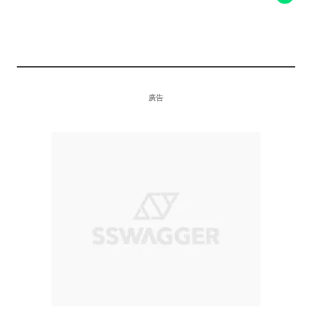
KAWS X SACAI X NIKE BLAZER LOW
廣告