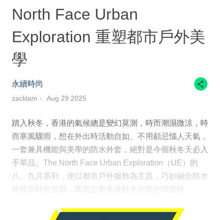
North Face Urban
Exploration 重塑都市戶外美
學
永續時尚
zacklam
Aug 29 2025
踏入秋冬，香港的氣候總是變幻莫測，時而潮濕微涼，時
而寒風驟雨，想在外出時活動自如、不用顧忌惱人天氣，
一套兼具機能與美學的防水外套，絕對是今個秋冬天必入
手單品。The North Face Urban Exploration（UE）的
八、九月系列，便以都市戶外服飾為主題，巧妙融合防水
科技與時尚剪裁，重新定義香港秋冬穿搭的可能性。