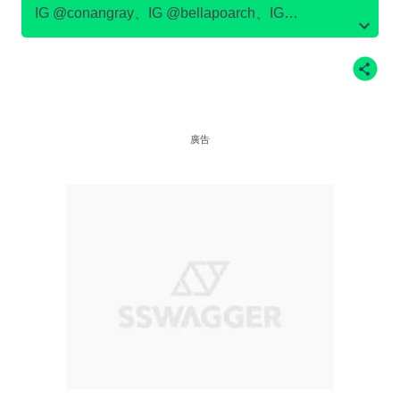
IG @conangray、IG @bellapoarch、IG
@meredithsophiaa、IG @tarayummyy、IG
@julesleblanc、IG @emmachamberlain、
IG@devonleecarlson
廣告