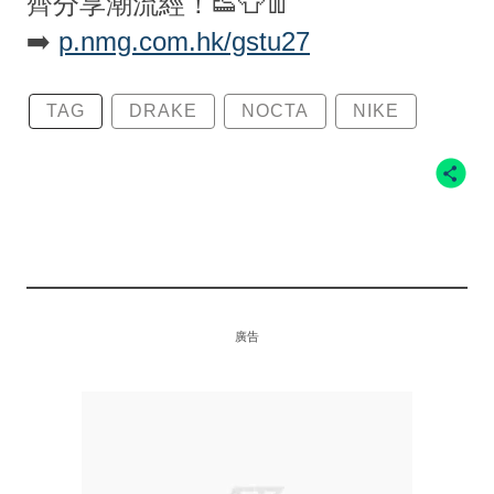
齊分享潮流經！👟👕👖
➡️
p.nmg.com.hk/gstu27
TAG
DRAKE
NOCTA
NIKE
廣告