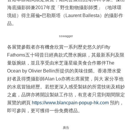
海底攝影師兼2017年度「野生動物攝影師獎」（地球環
境組）得主羅倫•巴勒斯塔（Laurent Ballesta）的攝影作
品。
sswagger
各展覽參觀者亦有機會欣賞一系列歷史悠久的Fif​​ty
Fathoms五十噚昔日經典款式潛水腕錶，其最新系列及限
量版腕錶，並且享受由米芝蓮星級美食合作夥伴The
Ocean by Olivier Bellin所提供的美味佳餚。香港潛水愛
好者及得獎攝影師Alan Lo亦將出席展覽，與大 家分享他
的水底冒險經歷。若想更深入感受製錶的所需技術及精妙
之處，品牌亦將開設製錶工作坊，有意者只需到期間限定
展覽的網頁
https://www.blancpain-popup-hk.com
預約，
即可參與，更可獲得一份免費禮品。
廣告