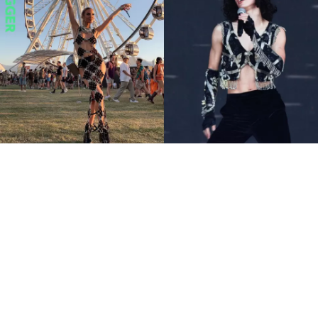
7大Coachella不敗火辣穿搭
金屬感、透視裝 音樂節這樣
穿就對了
永續時尚
SSwagger編輯部
Apr 14 2023