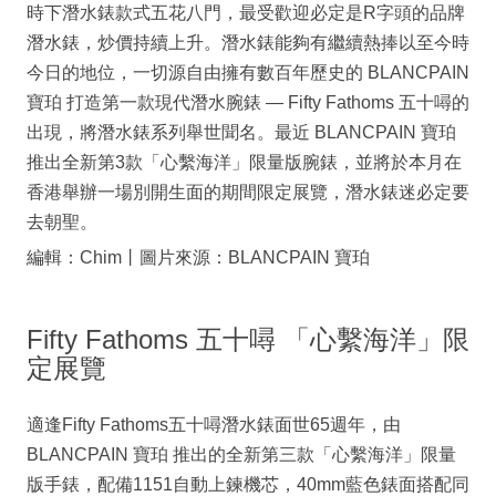
時下潛水錶款式五花八門，最受歡迎必定是R字頭的品牌
潛水錶，炒價持續上升。潛水錶能夠有繼續熱捧以至今時
今日的地位，一切源自由擁有數百年歷史的 BLANCPAIN
寶珀 打造第一款現代潛水腕錶 — Fifty Fathoms 五十噚的
出現，將潛水錶系列舉世聞名。最近 BLANCPAIN 寶珀
推出全新第3款「心繫海洋」限量版腕錶，並將於本月在
香港舉辦一場別開生面的期間限定展覽，潛水錶迷必定要
去朝聖。
編輯：Chim丨圖片來源：BLANCPAIN 寶珀
Fifty Fathoms 五十噚 「心繫海洋」限
定展覽
適逢Fifty Fathoms五十噚潛水錶面世65週年，由
BLANCPAIN 寶珀 推出的全新第三款「心繫海洋」限量
版手錶，配備1151自動上鍊機芯，40mm藍色錶面搭配同