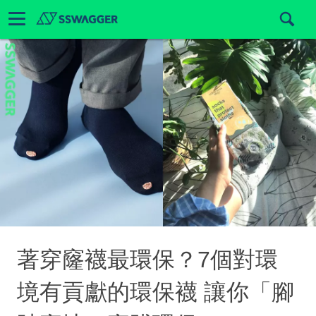
著穿窿襪最環保？7個對環
境有貢獻的環保襪 讓你「腳