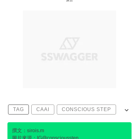
廣告
TAG
CAAI
CONSCIOUS STEP
KAVU
OUTERKNOWN
撰文：sirois.m
圖片來源：IG@consciousstep、