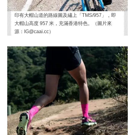
印有大帽山道的路線圖及繡上「TMS/957」，即
大帽山高度 957 米，充滿香港特色。（圖片來
源：IG@caai.cc）