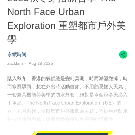
North Face Urban
Exploration 重塑都市戶外美
學
永續時尚
zacklam
Aug 29 2025
踏入秋冬，香港的氣候總是變幻莫測，時而潮濕微涼，時
而寒風驟雨，想在外出時活動自如、不用顧忌惱人天氣，
一套兼具機能與美學的防水外套，絕對是今個秋冬天必入
手單品。The North Face Urban Exploration（UE）的
八、九月系列，便以都市戶外服飾為主題，巧妙融合防水
科技與時尚剪裁，重新定義香港秋冬穿搭的可能性。