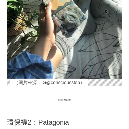
（圖片來源：IG@consciousstep）
sswagger
環保襪2：Patagonia