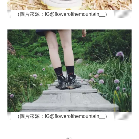
（圖片來源：IG@flowerofthemountain__）
（圖片來源：IG@flowerofthemountain__）