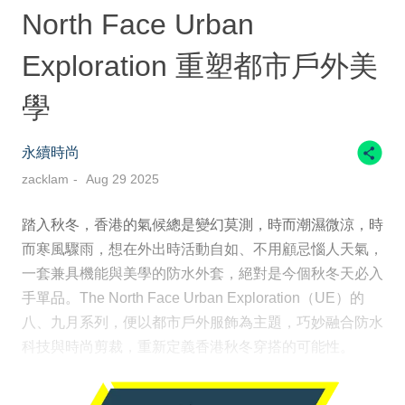
North Face Urban
Exploration 重塑都市戶外美
學
永續時尚
zacklam
Aug 29 2025
踏入秋冬，香港的氣候總是變幻莫測，時而潮濕微涼，時
而寒風驟雨，想在外出時活動自如、不用顧忌惱人天氣，
一套兼具機能與美學的防水外套，絕對是今個秋冬天必入
手單品。The North Face Urban Exploration（UE）的
八、九月系列，便以都市戶外服飾為主題，巧妙融合防水
科技與時尚剪裁，重新定義香港秋冬穿搭的可能性。