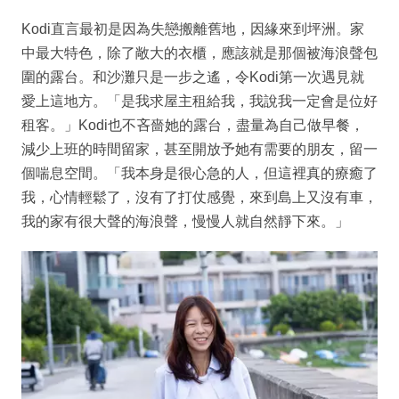
Kodi直言最初是因為失戀搬離舊地，因緣來到坪洲。家
中最大特色，除了敞大的衣櫃，應該就是那個被海浪聲包
圍的露台。和沙灘只是一步之遙，令Kodi第一次遇見就
愛上這地方。「是我求屋主租給我，我說我一定會是位好
租客。」Kodi也不吝嗇她的露台，盡量為自己做早餐，
減少上班的時間留家，甚至開放予她有需要的朋友，留一
個喘息空間。「我本身是很心急的人，但這裡真的療癒了
我，心情輕鬆了，沒有了打仗感覺，來到島上又沒有車，
我的家有很大聲的海浪聲，慢慢人就自然靜下來。」