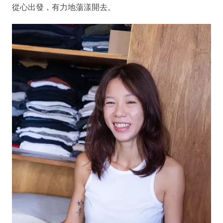
從心出發，有力地蕩漾開去。