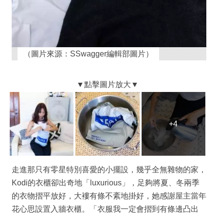
（圖片來源：SSwagger編輯部圖片）
+4
走進那只有零星特別喜愛的小擺設，幾乎全無雜物的家，
Kodi的衣櫃卻出奇地「luxurious」，足夠將夏、冬兩季
的衣物摺平放好，大褸有條不紊地掛好，她感謝屋主當年
花心思設置入牆衣櫃。「衣服我一定會摺到有條邊凸出