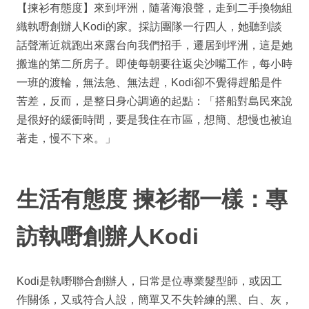
【揀衫有態度】來到坪洲，隨著海浪聲，走到二手換物組
織執嘢創辦人Kodi的家。採訪團隊一行四人，她聽到談
話聲漸近就跑出來露台向我們招手，遷居到坪洲，這是她
搬進的第二所房子。即使每朝要往返尖沙嘴工作，每小時
一班的渡輪，無法急、無法趕，Kodi卻不覺得趕船是件
苦差，反而，是整日身心調適的起點：「搭船對島民來說
是很好的緩衝時間，要是我住在市區，想簡、想慢也被迫
著走，慢不下來。」
生活有態度 揀衫都一樣：專
訪執嘢創辦人Kodi
Kodi是執嘢聯合創辦人，日常是位專業髮型師，或因工
作關係，又或符合人設，簡單又不失幹練的黑、白、灰，