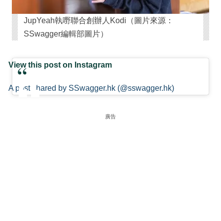
JupYeah執嘢聯合創辦人Kodi（圖片來源：
SSwagger編輯部圖片）
View this post on Instagram
A post shared by SSwagger.hk (@sswagger.hk)
廣告