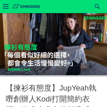
【揀衫有態度】JupYeah執
嘢創辦人Kodi打開簡約衣