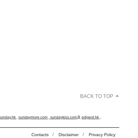
BACK TO TOP
sunday.hk ,
sundaymore.com ,
sundaykiss.com
及
edigest.hk
。
/
/
Contacts
Disclaimer
Privacy Policy