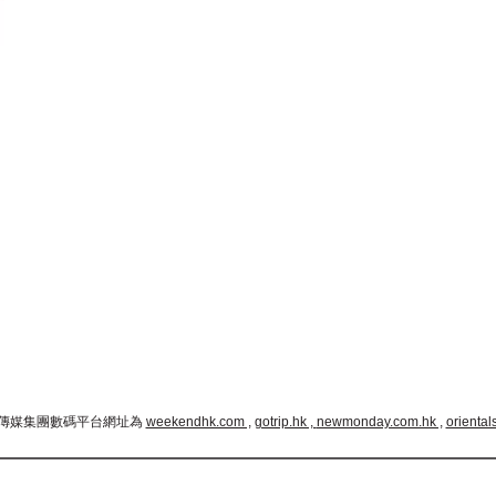
傳媒集團數碼平台網址為
weekendhk.com ,
gotrip.hk ,
newmonday.com.hk ,
oriental