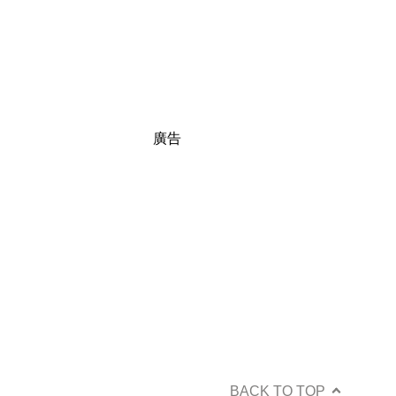
廣告
BACK TO TOP