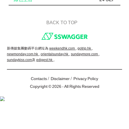
BACK TO TOP
Footer
新傳媒集團數碼平台網址為
weekendhk.com ,
gotrip.hk ,
newmonday.com.hk ,
orientalsunday.hk ,
sundaymore.com ,
sundaykiss.com
及
edigest.hk
。
/
/
Contacts
Disclaimer
Privacy Policy
Copyright © 2026 - All Rights Reserved