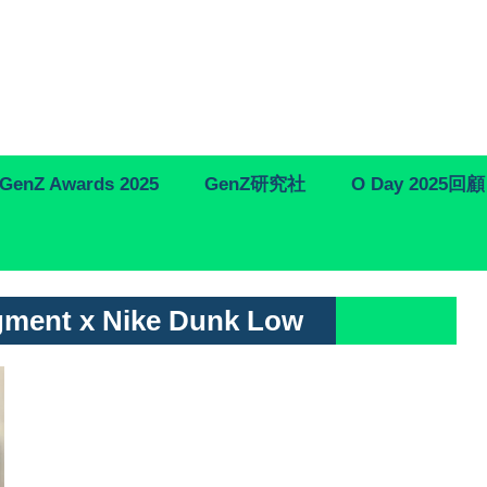
GenZ Awards 2025
GenZ研究社
O Day 2025回顧
agment x Nike Dunk Low