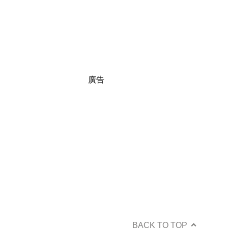
廣告
BACK TO TOP