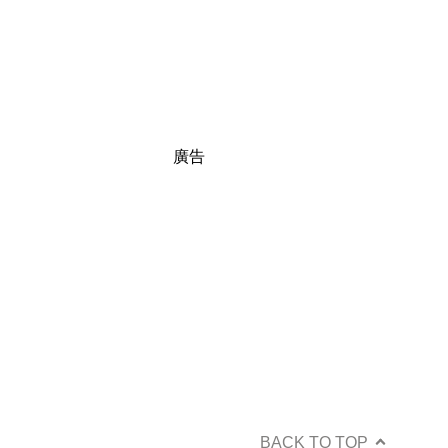
廣告
BACK TO TOP