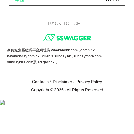
BACK TO TOP
Footer
新傳媒集團數碼平台網址為
weekendhk.com ,
gotrip.hk ,
newmonday.com.hk ,
orientalsunday.hk ,
sundaymore.com ,
sundaykiss.com
及
edigest.hk
。
/
/
Contacts
Disclaimer
Privacy Policy
Copyright © 2026 - All Rights Reserved