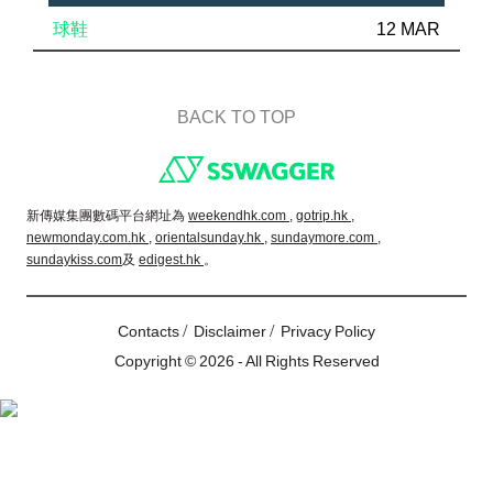
球鞋
12 MAR
BACK TO TOP
Footer
新傳媒集團數碼平台網址為
weekendhk.com ,
gotrip.hk ,
newmonday.com.hk ,
orientalsunday.hk ,
sundaymore.com ,
sundaykiss.com
及
edigest.hk
。
/
/
Contacts
Disclaimer
Privacy Policy
Copyright © 2026 - All Rights Reserved