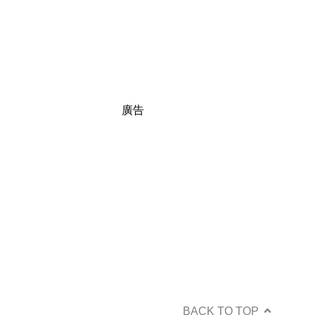
廣告
BACK TO TOP