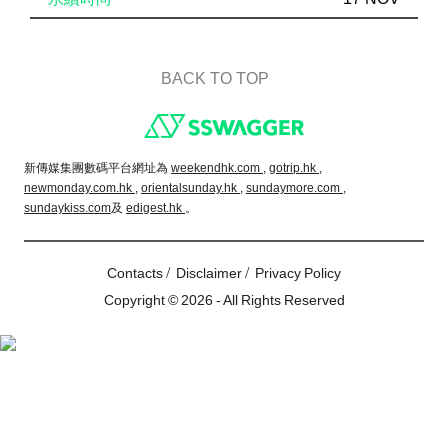
BACK TO TOP
Footer
新傳媒集團數碼平台網址為
weekendhk.com ,
gotrip.hk ,
newmonday.com.hk ,
orientalsunday.hk ,
sundaymore.com ,
sundaykiss.com
及
edigest.hk
。
/
/
Contacts
Disclaimer
Privacy Policy
Copyright © 2026 - All Rights Reserved