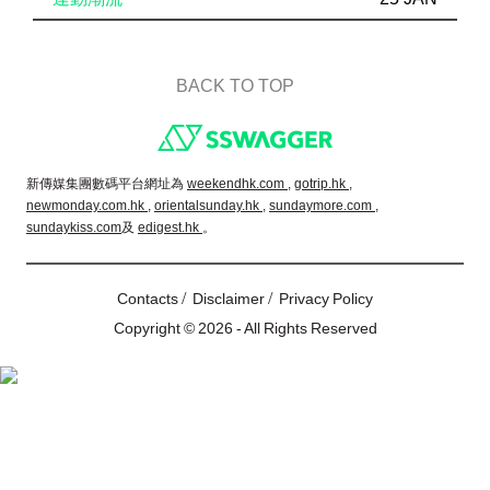
BACK TO TOP
Footer
新傳媒集團數碼平台網址為
weekendhk.com ,
gotrip.hk ,
newmonday.com.hk ,
orientalsunday.hk ,
sundaymore.com ,
sundaykiss.com
及
edigest.hk
。
/
/
Contacts
Disclaimer
Privacy Policy
Copyright © 2026 - All Rights Reserved