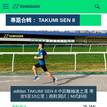
專題合輯：
TAKUMI SEN 8
adidas TAKUMI SEN 8 中距離極速之選 專
攻5至10公里｜跑鞋測試｜M式斜槓
運動潮流
25 JAN