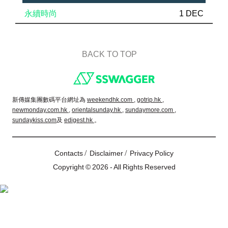
永續時尚
1 DEC
BACK TO TOP
Footer
新傳媒集團數碼平台網址為
weekendhk.com ,
gotrip.hk ,
newmonday.com.hk ,
orientalsunday.hk ,
sundaymore.com ,
sundaykiss.com
及
edigest.hk
。
/
/
Contacts
Disclaimer
Privacy Policy
Copyright © 2026 - All Rights Reserved