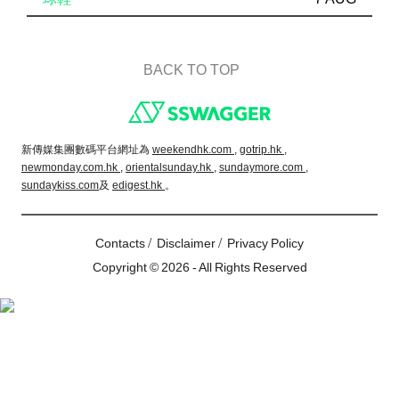
BACK TO TOP
Footer
新傳媒集團數碼平台網址為
weekendhk.com ,
gotrip.hk ,
newmonday.com.hk ,
orientalsunday.hk ,
sundaymore.com ,
sundaykiss.com
及
edigest.hk
。
/
/
Contacts
Disclaimer
Privacy Policy
Copyright © 2026 - All Rights Reserved