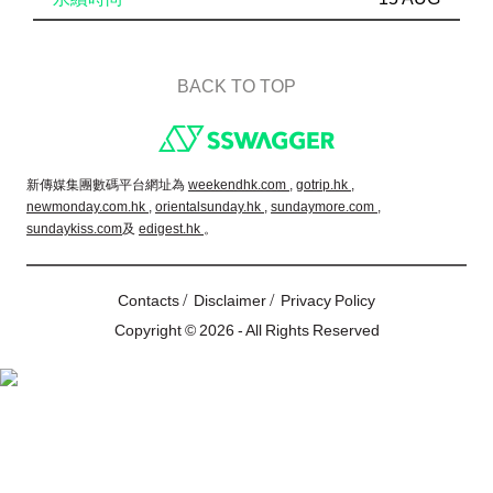
BACK TO TOP
Footer
新傳媒集團數碼平台網址為
weekendhk.com ,
gotrip.hk ,
newmonday.com.hk ,
orientalsunday.hk ,
sundaymore.com ,
sundaykiss.com
及
edigest.hk
。
/
/
Contacts
Disclaimer
Privacy Policy
Copyright © 2026 - All Rights Reserved