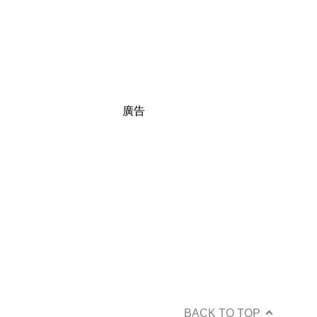
廣告
BACK TO TOP