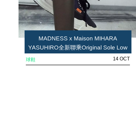
MADNESS x Maison MIHARA
YASUHIRO全新聯乘Original Sole Low
cut官方諜照釋出
14 OCT
球鞋