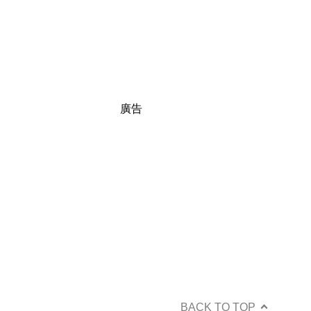
廣告
BACK TO TOP