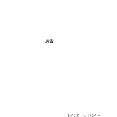
廣告
BACK TO TOP