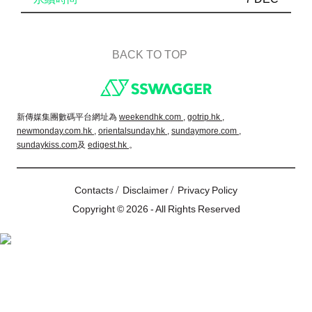
BACK TO TOP
Footer
新傳媒集團數碼平台網址為
weekendhk.com ,
gotrip.hk ,
newmonday.com.hk ,
orientalsunday.hk ,
sundaymore.com ,
sundaykiss.com
及
edigest.hk
。
/
/
Contacts
Disclaimer
Privacy Policy
Copyright © 2026 - All Rights Reserved