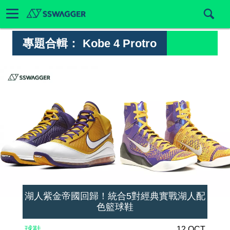
專題合輯：
Kobe 4 Protro
湖人紫金帝國回歸！統合5對經典實戰湖人配
色籃球鞋
球鞋
12 OCT