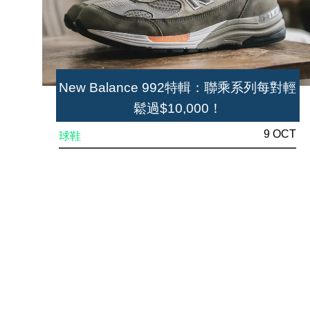
New Balance 992特輯：聯乘系列每對輕
鬆過$10,000！
9 OCT
球鞋