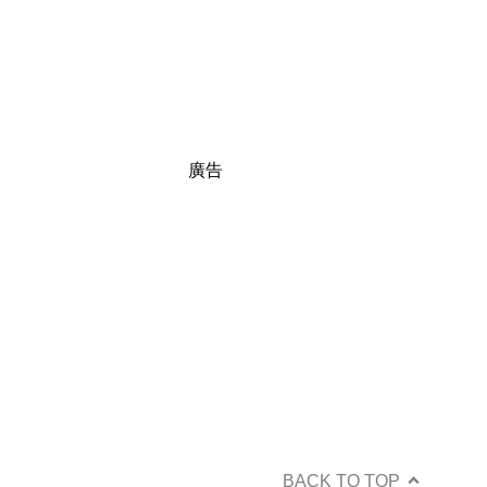
廣告
BACK TO TOP