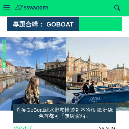
專題合輯：
GOBOAT
丹麥GoBoat親水野餐慢遊哥本哈根 歐洲綠
色首都可「無牌駕船」
綠色生活
26 AUG