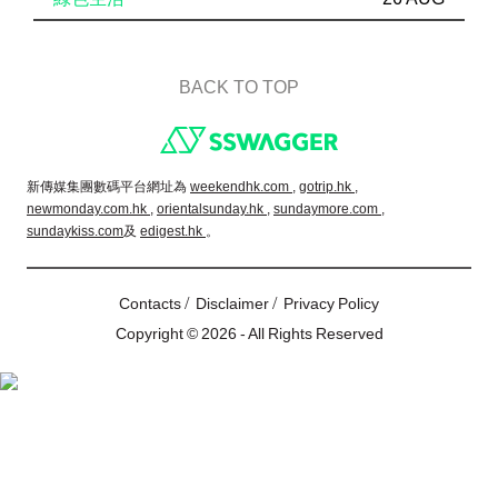
BACK TO TOP
Footer
新傳媒集團數碼平台網址為
weekendhk.com ,
gotrip.hk ,
newmonday.com.hk ,
orientalsunday.hk ,
sundaymore.com ,
sundaykiss.com
及
edigest.hk
。
/
/
Contacts
Disclaimer
Privacy Policy
Copyright © 2026 - All Rights Reserved