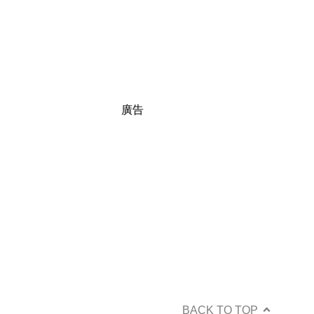
廣告
BACK TO TOP