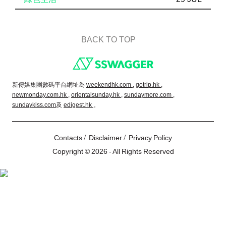
BACK TO TOP
Footer
新傳媒集團數碼平台網址為
weekendhk.com ,
gotrip.hk ,
newmonday.com.hk ,
orientalsunday.hk ,
sundaymore.com ,
sundaykiss.com
及
edigest.hk
。
/
/
Contacts
Disclaimer
Privacy Policy
Copyright © 2026 - All Rights Reserved