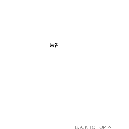
廣告
BACK TO TOP