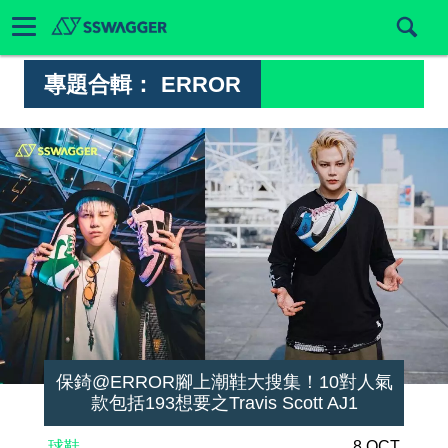
專題合輯：
ERROR
保錡@ERROR腳上潮鞋大搜集！10對人氣
款包括193想要之Travis Scott AJ1
球鞋
8 OCT