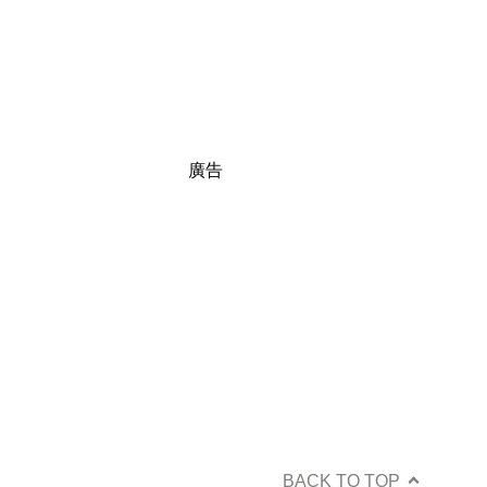
廣告
BACK TO TOP