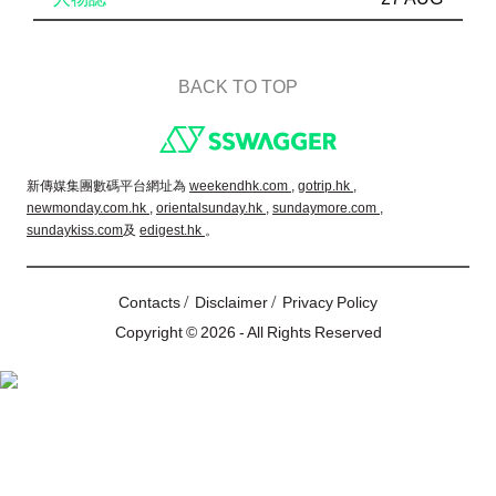
BACK TO TOP
Footer
新傳媒集團數碼平台網址為
weekendhk.com ,
gotrip.hk ,
newmonday.com.hk ,
orientalsunday.hk ,
sundaymore.com ,
sundaykiss.com
及
edigest.hk
。
/
/
Contacts
Disclaimer
Privacy Policy
Copyright © 2026 - All Rights Reserved