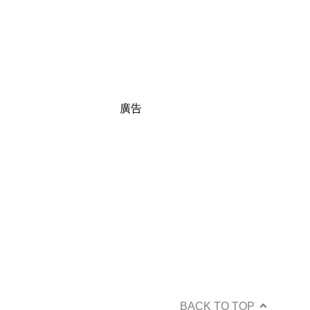
廣告
BACK TO TOP