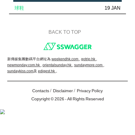
球鞋
19 JAN
BACK TO TOP
Footer
新傳媒集團數碼平台網址為
weekendhk.com ,
gotrip.hk ,
newmonday.com.hk ,
orientalsunday.hk ,
sundaymore.com ,
sundaykiss.com
及
edigest.hk
。
/
/
Contacts
Disclaimer
Privacy Policy
Copyright © 2026 - All Rights Reserved