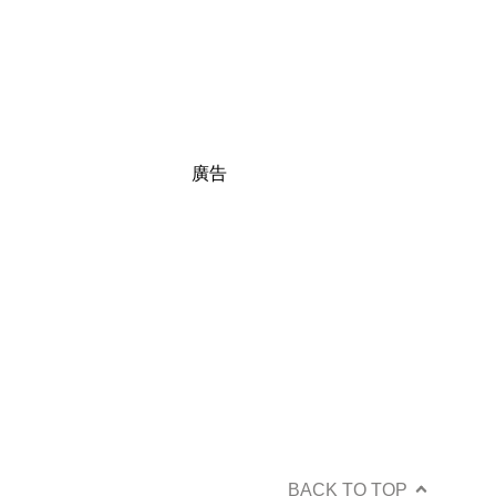
廣告
BACK TO TOP