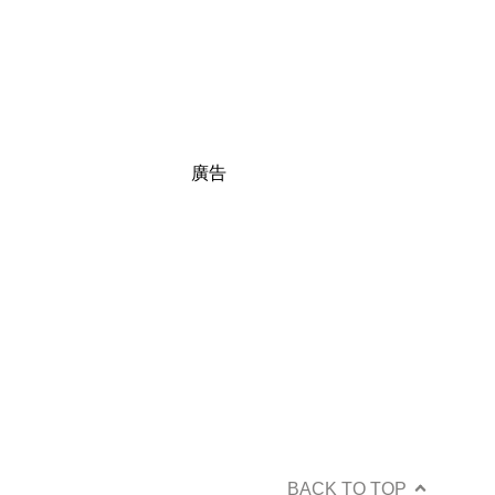
廣告
BACK TO TOP