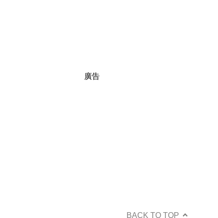
廣告
BACK TO TOP