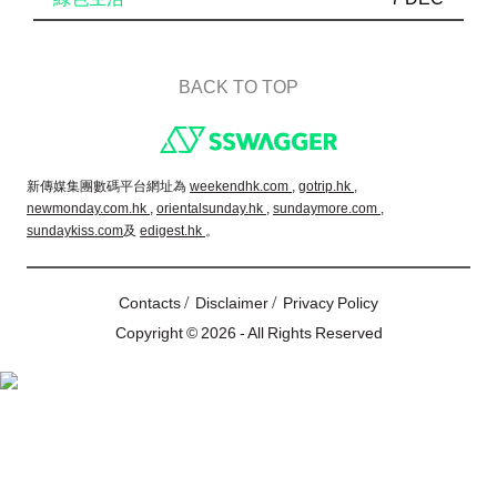
BACK TO TOP
Footer
新傳媒集團數碼平台網址為
weekendhk.com ,
gotrip.hk ,
newmonday.com.hk ,
orientalsunday.hk ,
sundaymore.com ,
sundaykiss.com
及
edigest.hk
。
/
/
Contacts
Disclaimer
Privacy Policy
Copyright © 2026 - All Rights Reserved