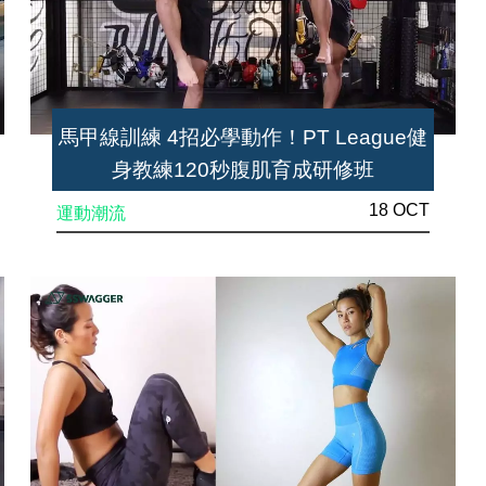
馬甲線訓練 4招必學動作！PT League健
身教練120秒腹肌育成研修班
18 OCT
運動潮流