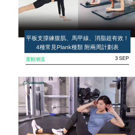
平板支撐練腹肌、馬甲線、消脂超有效！
4種常見Plank種類 附兩周計劃表
3 SEP
運動潮流