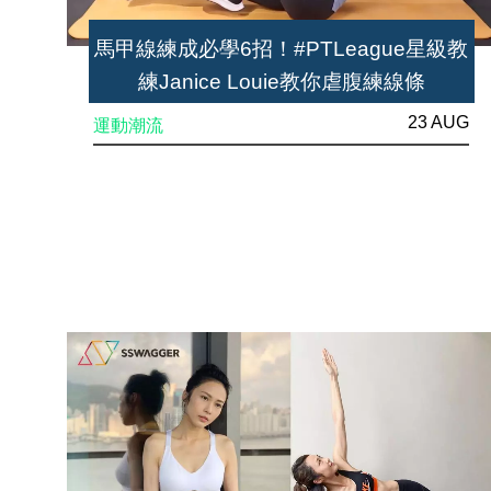
馬甲線練成必學6招！#PTLeague星級教
練Janice Louie教你虐腹練線條
23 AUG
運動潮流