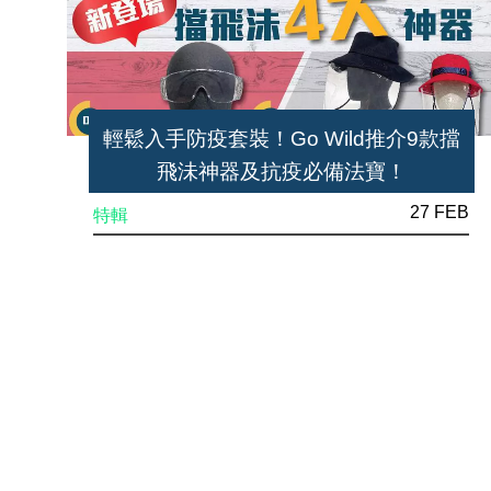
輕鬆入手防疫套裝！Go Wild推介9款擋
飛沬神器及抗疫必備法寶！
27 FEB
特輯