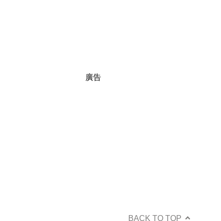
廣告
BACK TO TOP