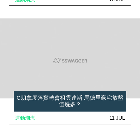
C朗拿度落實轉會祖雲達斯 馬德里豪宅放盤
值幾多？
運動潮流
11 JUL