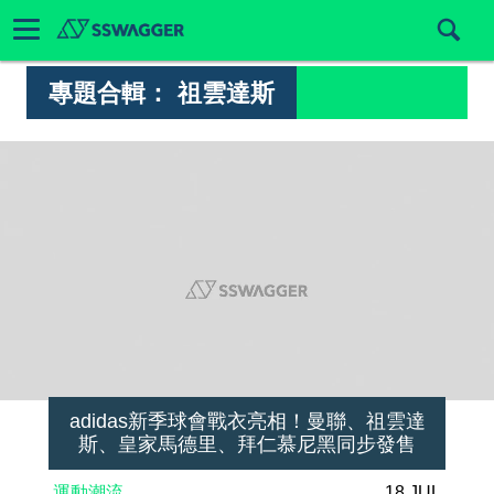
專題合輯：
祖雲達斯
adidas新季球會戰衣亮相！曼聯、祖雲達
斯、皇家馬德里、拜仁慕尼黑同步發售
運動潮流
18 JUL