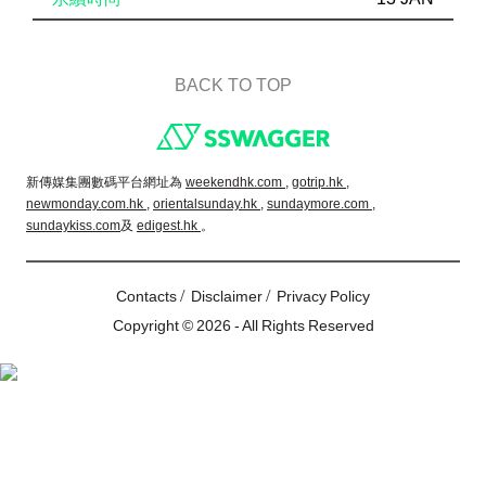
BACK TO TOP
Footer
新傳媒集團數碼平台網址為
weekendhk.com ,
gotrip.hk ,
newmonday.com.hk ,
orientalsunday.hk ,
sundaymore.com ,
sundaykiss.com
及
edigest.hk
。
/
/
Contacts
Disclaimer
Privacy Policy
Copyright © 2026 - All Rights Reserved