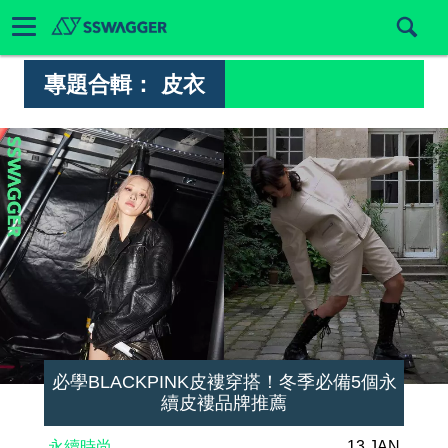
專題合輯：
皮衣
必學BLACKPINK皮褸穿搭！冬季必備5個永
續皮褸品牌推薦
永續時尚
13 JAN