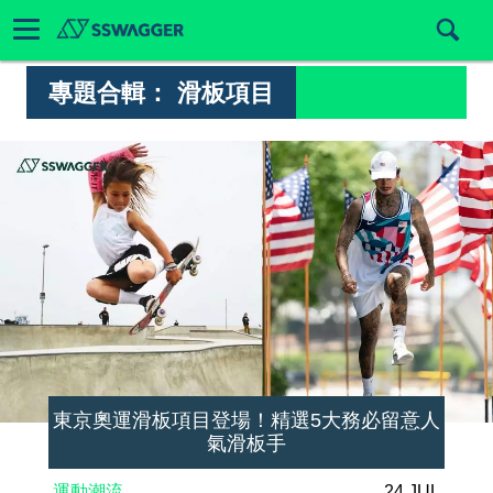
專題合輯：
滑板項目
東京奧運滑板項目登場！精選5大務必留意人
氣滑板手
運動潮流
24 JUL