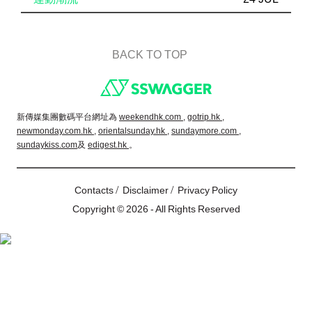
BACK TO TOP
Footer
新傳媒集團數碼平台網址為
weekendhk.com ,
gotrip.hk ,
newmonday.com.hk ,
orientalsunday.hk ,
sundaymore.com ,
sundaykiss.com
及
edigest.hk
。
/
/
Contacts
Disclaimer
Privacy Policy
Copyright © 2026 - All Rights Reserved